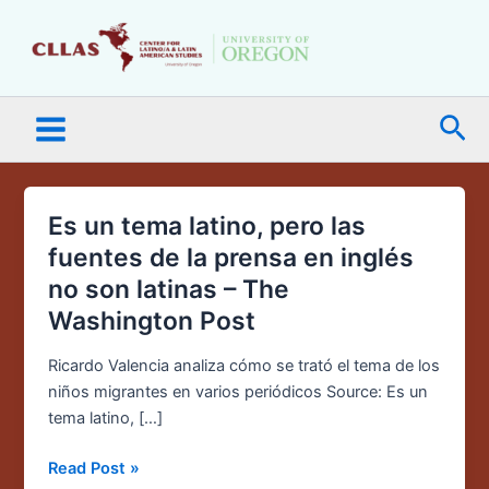
Skip
Main
to
Menu
content
Sea
Es un tema latino, pero las
Es
un
fuentes de la prensa en inglés
tema
no son latinas – The
latino,
Washington Post
pero
las
Ricardo Valencia analiza cómo se trató el tema de los
fuentes
niños migrantes en varios periódicos Source: Es un
de
tema latino, […]
la
prensa
Read Post »
en