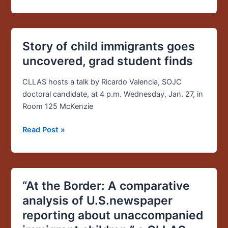
inglés
no
son
Story of child immigrants goes
Story
latinas
of
uncovered, grad student finds
–
child
The
immigrants
CLLAS hosts a talk by Ricardo Valencia, SOJC
Washington
goes
doctoral candidate, at 4 p.m. Wednesday, Jan. 27, in
Post
uncovered,
Room 125 McKenzie
grad
Read Post »
student
finds
“At the Border: A comparative
“At
the
analysis of U.S.newspaper
Border:
reporting about unaccompanied
A